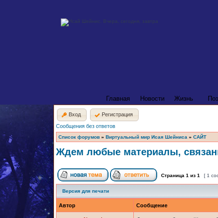
Главная
Новости
Жизнь
По
Вход
Регистрация
Сообщения без ответов
Список форумов
»
Виртуальный мир Исая Шейниса
»
САЙТ
Ждем любые материалы, связан
Страница
1
из
1
[ 1 с
Версия для печати
Автор
Сообщение