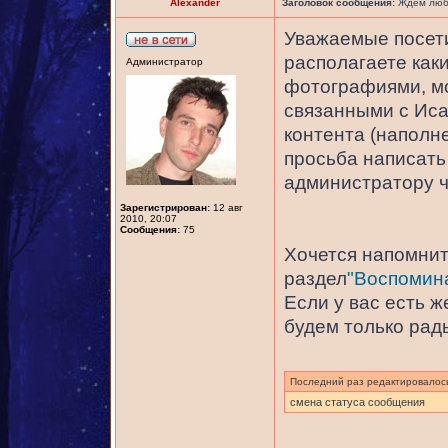
Alexander
Заголовок сообщения:
Ждем любы
Уважаемые посети
располагаете как
Администратор
фотографиями, мо
связанными с Иса
контента (наполне
просьба написать 
администратору 
Зарегистрирован:
12 авг
2010, 20:07
Сообщения:
75
Хочется напомнить
раздел
"Воспомина
Если у вас есть 
будем только рад
Последний раз редактировало
смена статуса сообщения