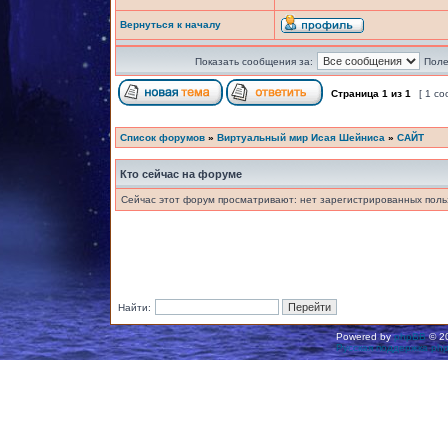
Вернуться к началу
Показать сообщения за:
Поле
Страница
1
из
1
[ 1 с
Список форумов
»
Виртуальный мир Исая Шейниса
»
САЙТ
Кто сейчас на форуме
Сейчас этот форум просматривают: нет зарегистрированных польз
Найти:
Powered by
phpBB
© 20
Русская поддержка ph