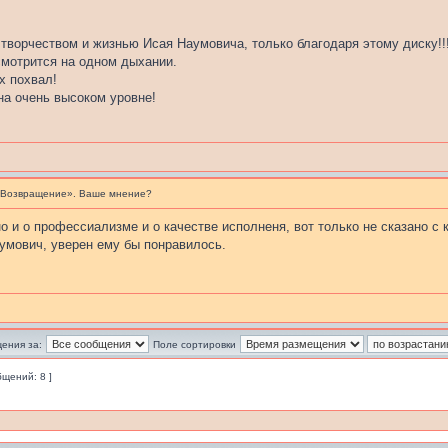
 творчеством и жизнью Исая Наумовича, только благодаря этому диску!!
мотрится на одном дыхании.
х похвал!
на очень высоком уровне!
«Возвращение». Ваше мнение?
о и о профессиализме и о качестве исполненя, вот только не сказано с 
умович, уверен ему бы понравилось.
ения за:
Поле сортировки
бщений: 8 ]