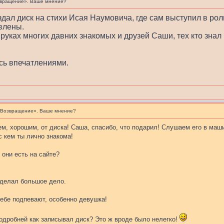
вращение». Ваше мнение?
дал диск на стихи Исая Наумовича, где сам выступил в рол
влены.
 руках многих давних знакомых и друзей Саши, тех кто знал 
сь впечатлениями.
«Возвращение». Ваше мнение?
м, хорошим, от диска! Саша, спасибо, что подарил! Слушаем его в маши
 с кем ты лично знакома!
 они есть на сайте?
делал большое дело.
тебе подпевают, особенно девушка!
дробней как записывал диск? Это ж вроде было нелегко!