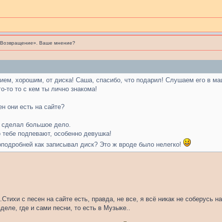
«Возвращение». Ваше мнение?
ем, хорошим, от диска! Саша, спасибо, что подарил! Слушаем его в ма
о-то то с кем ты лично знакома!
ен они есть на сайте?
 сделал большое дело.
о тебе подпевают, особенно девушка!
подробней как записывал диск? Это ж вроде было нелегко!
.Стихи с песен на сайте есть, правда, не все, я всё никак не соберусь 
деле, где и сами песни, то есть в Музыке..