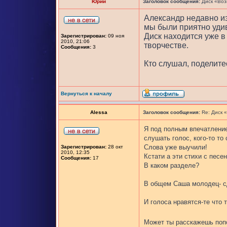
Юрий
Заголовок сообщения:
Диск «Воз
Александр недавно из
мы были приятно уди
Диск находится уже в
Зарегистрирован:
09 ноя
2010, 21:06
творчестве.
Сообщения:
3
Кто слушал, поделите
Вернуться к началу
Alessa
Заголовок сообщения:
Re: Диск 
Я под полным впечатление
слушать голос, кого-то то
Слова уже выучили!
Зарегистрирован:
28 окт
2010, 12:35
Кстати а эти стихи с песен
Сообщения:
17
В каком разделе?
В общем Саша молодец- с
И голоса нравятся-те что 
Может ты расскажешь попо