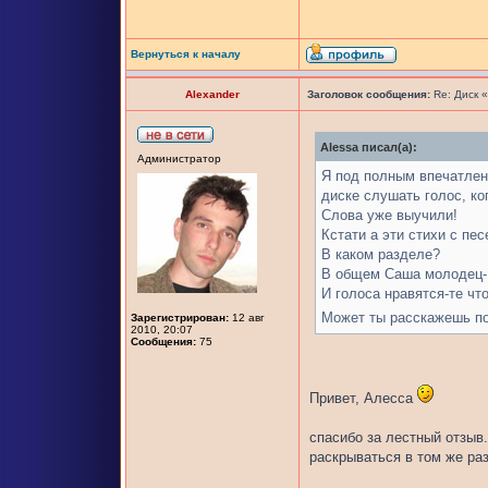
Вернуться к началу
Alexander
Заголовок сообщения:
Re: Диск 
Alessa писал(а):
Администратор
Я под полным впечатлени
диске слушать голос, ког
Слова уже выучили!
Кстати а эти стихи с пес
В каком разделе?
В общем Саша молодец-
И голоса нравятся-те чт
Может ты расскажешь по
Зарегистрирован:
12 авг
2010, 20:07
Сообщения:
75
Привет, Алесса
спасибо за лестный отзыв.
раскрываться в том же раз