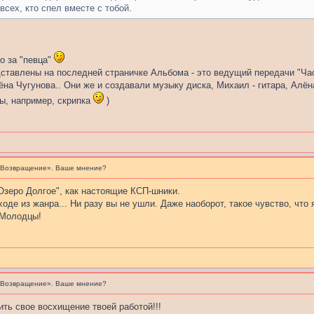
всех, кто спел вместе с тобой.
о за "певца"
едставлены на последней страничке Альбома - это ведущий передачи "Ч
ёна Чугунова.. Они же и создавали музыку диска, Михаил - гитара, Алё
ы, например, скрипка
)
«Возвращение». Ваше мнение?
Озеро Долгое", как настоящие КСП-шники.
ходе из жанра... Ни разу вы не ушли. Даже наоборот, такое чувство, что
 Молодцы!
«Возвращение». Ваше мнение?
ить свое восхищение твоей работой!!!