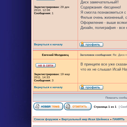
Диск замечательный!!
Содержания -бесценно!
Зарегистрирован:
29 дек
2010, 12:06
Я смогла познакомиться с
Сообщения:
1
Фильм очень жизненный, с
Оформление - выше всяки
Дизайн, полиграфия - все 
Вернуться к началу
Евгений Молдавец
Заголовок сообщения:
Re: Диск 
В принципе все уже сказан
что их не слышал Исай На
Зарегистрирован:
19 мар
2011, 14:33
Сообщения:
3
Вернуться к началу
Показать сообщ
Страница
1
из
1
[ Соо
Список форумов
»
Виртуальный мир Исая Шейниса
»
ПАМЯТЬ