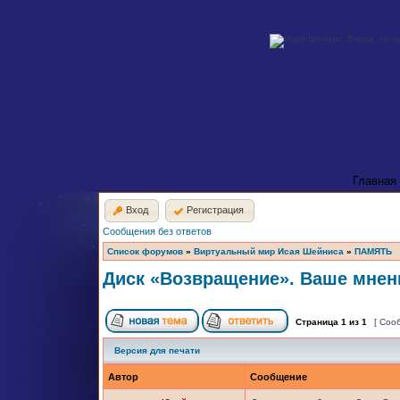
Главная
Вход
Регистрация
Сообщения без ответов
Список форумов
»
Виртуальный мир Исая Шейниса
»
ПАМЯТЬ
Диск «Возвращение». Ваше мнен
Страница
1
из
1
[ Соо
Версия для печати
Автор
Сообщение