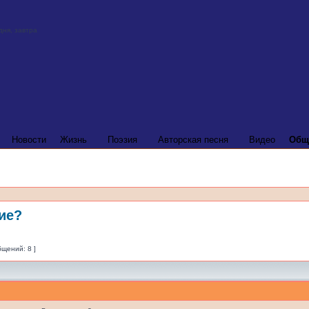
Новости
Жизнь
Поэзия
Авторская песня
Видео
Общ
ие?
бщений: 8 ]