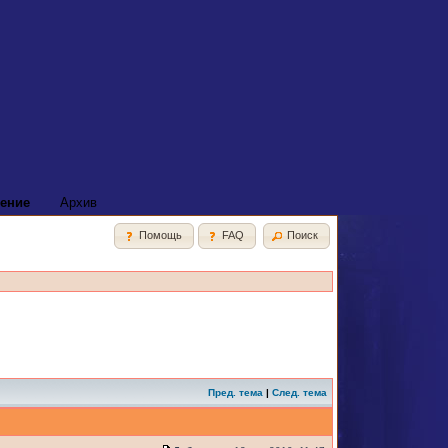
ение
Архив
Помощь
FAQ
Поиск
Пред. тема
|
След. тема