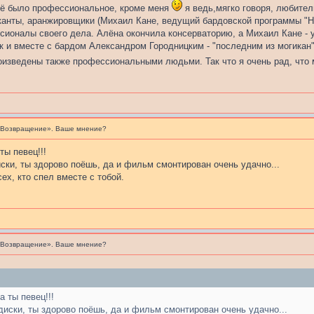
сё было профессиональное, кроме меня
я ведь,мягко говоря, любитель
ыканты, аранжировщики (Михаил Кане, ведущий бардовской программы "
сионалы своего дела. Алёна окончила консерваторию, а Михаил Кане - у
к и вместе с бардом Александром Городницким - "последним из могикан"
оизведены также профессиональными людьми. Так что я очень рад, что 
«Возвращение». Ваше мнение?
ты певец!!!
ски, ты здорово поёшь, да и фильм смонтирован очень удачно...
ех, кто спел вместе с тобой.
«Возвращение». Ваше мнение?
а ты певец!!!
иски, ты здорово поёшь, да и фильм смонтирован очень удачно...