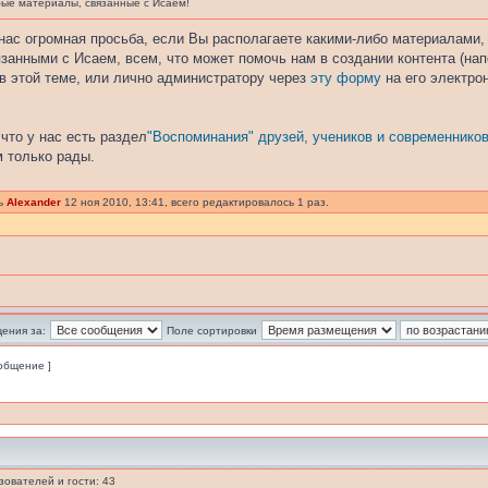
е материалы, связанные с Исаем!
нас огромная просьба, если Вы располагаете какими-либо материалами
занными с Исаем, всем, что может помочь нам в создании контента (нап
 в этой теме, или лично администратору через
эту форму
на его электро
что у нас есть раздел
"Воспоминания" друзей, учеников и современнико
 только рады.
сь
Alexander
12 ноя 2010, 13:41, всего редактировалось 1 раз.
ения за:
Поле сортировки
ообщение ]
ователей и гости: 43