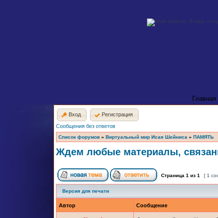
Главная
Вход
Регистрация
Сообщения без ответов
Список форумов
»
Виртуальный мир Исая Шейниса
»
ПАМЯТЬ
Ждем любые материалы, связан
Страница
1
из
1
[ 1 с
Версия для печати
Автор
Сообщение