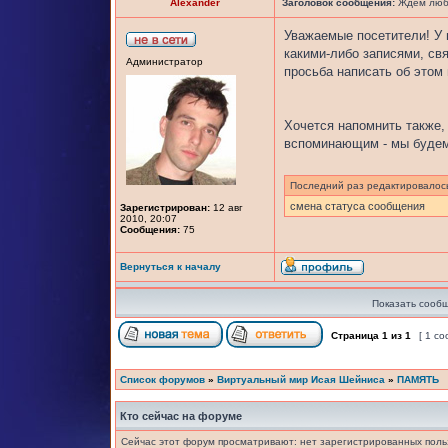
Alexander
Заголовок сообщения:
Ждем любы
Уважаемые посетители! У 
какими-либо записями, свя
Администратор
просьба написать об этом
Хочется напомнить также, 
вспоминающим - мы будем
Последний раз редактировало
смена статуса сообщения
Зарегистрирован:
12 авг
2010, 20:07
Сообщения:
75
Вернуться к началу
Показать сообщ
Страница
1
из
1
[ 1 с
Список форумов
»
Виртуальный мир Исая Шейниса
»
ПАМЯТЬ
Кто сейчас на форуме
Сейчас этот форум просматривают: нет зарегистрированных польз