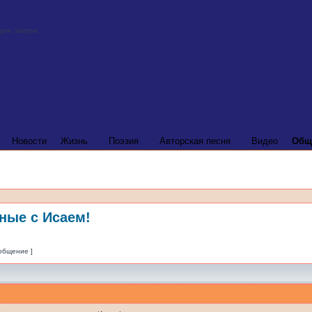
Новости
Жизнь
Поэзия
Авторская песня
Видео
Общ
ные с Исаем!
ообщение ]