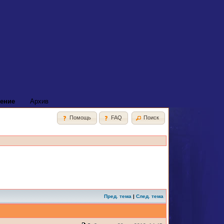
ение
Архив
Помощь
FAQ
Поиск
Пред. тема
|
След. тема