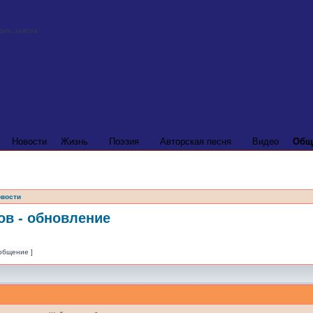
Новости
Жизнь
Поэзия
Авторская песня
Видео
Общ
вости
в - обновление
ообщение ]