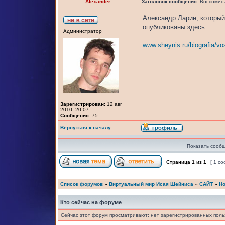
Alexander
Заголовок сообщения:
Воспомина
Александр Ларин, который
опубликованы здесь:
Администратор
www.sheynis.ru/biografia/vo
Зарегистрирован:
12 авг
2010, 20:07
Сообщения:
75
Вернуться к началу
Показать сообщ
Страница
1
из
1
[ 1 с
Список форумов
»
Виртуальный мир Исая Шейниса
»
САЙТ
»
Но
Кто сейчас на форуме
Сейчас этот форум просматривают: нет зарегистрированных польз