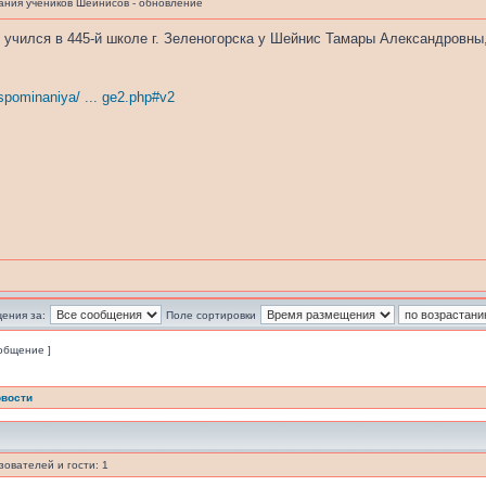
ния учеников Шейнисов - обновление
 учился в 445-й школе г. Зеленогорска у Шейнис Тамары Александровны
spominaniya/ ... ge2.php#v2
ения за:
Поле сортировки
ообщение ]
вости
ователей и гости: 1