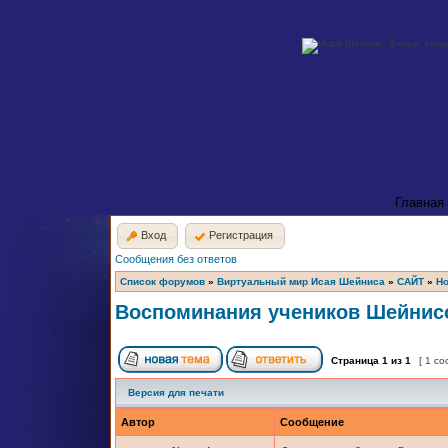
Главная
Вход
Регистрация
Сообщения без ответов
Список форумов
»
Виртуальный мир Исая Шейниса
»
САЙТ
»
Но
Воспоминания учеников Шейнисо
Страница
1
из
1
[ 1 с
Версия для печати
Автор
Сообщение