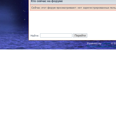
Кто сейчас на форуме
Сейчас этот форум просматривают: нет зарегистрированных польз
Найти:
Powered by
phpBB
© 20
Русская поддержка ph