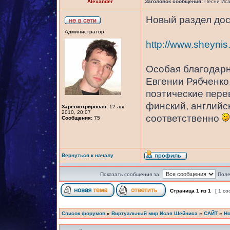
Alexander
Заголовок сообщения:
Песни Иса
Новый раздел дост
Администратор
http://www.sheyni
Особая благодарн
Евгении Рябченко
поэтические пере
финский, английс
Зарегистрирован:
12 авг
2010, 20:07
соответственно
Сообщения:
75
Вернуться к началу
Показать сообщения за:
Поле
Страница
1
из
1
[ 1 с
Список форумов
»
Виртуальный мир Исая Шейниса
»
САЙТ
»
Но