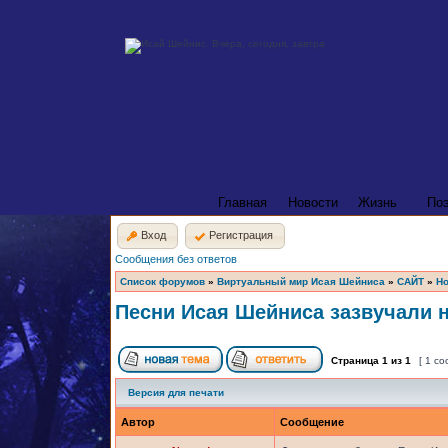
Главная
Новости
Жизнь
По
Вход
Регистрация
Сообщения без ответов
Список форумов
»
Виртуальный мир Исая Шейниса
»
САЙТ
»
Но
Песни Исая Шейниса зазвучали 
Страница
1
из
1
[ 1 с
Версия для печати
Автор
Сообщение