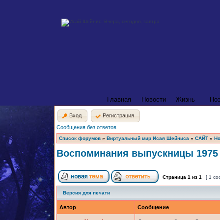
Главная
Новости
Жизнь
По
Вход
Регистрация
Сообщения без ответов
Список форумов
»
Виртуальный мир Исая Шейниса
»
САЙТ
»
Но
Воспоминания выпускницы 1975 
Страница
1
из
1
[ 1 с
Версия для печати
Автор
Сообщение