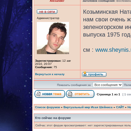
Alexander
Заголовок сообщения:
Воспомина
Козьминская Нат
нам свои очень ж
Администратор
зеленогорском ин
выпуска 1975 год
см :
www.sheynis.r
Зарегистрирован:
12 авг
2010, 20:07
Сообщения:
75
Вернуться к началу
Показать сообщения за:
Поле
Страница
1
из
1
[ 1 с
Список форумов
»
Виртуальный мир Исая Шейниса
»
САЙТ
»
Но
Кто сейчас на форуме
Сейчас этот форум просматривают: нет зарегистрированных польз