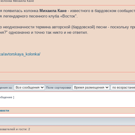
 колонка Михаила Кане
ня появилась колонка
Михаила Кане
- известного в бардовском сообщес
я легендарного песенного клуба «Восток".
о неоднозначности термина авторской (бардовской) песни - поскольку п
ня?" однозначно и точно так никто и не ответил.
ka/avtorskaya_kolonka/
ения за:
Поле сортировки
ообщение ]
вости
ователей и гости: 2