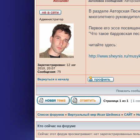
Alexander
Заголовок сообщения:
Авторская
В разделе Авторская Пес
многолетнего руководител
Администратор
Первое его эссе посвящен
"Что такое бардовская пес
читайте здесь:
http://www.sheynis.ru/musy
Зарегистрирован:
12 авг
2010, 20:07
Сообщения:
75
Вернуться к началу
Показать сообщ
Страница
1
из
1
[ 1 с
Список форумов
»
Виртуальный мир Исая Шейниса
»
САЙТ
»
Но
Кто сейчас на форуме
Сейчас этот форум просматривают: нет зарегистрированных польз