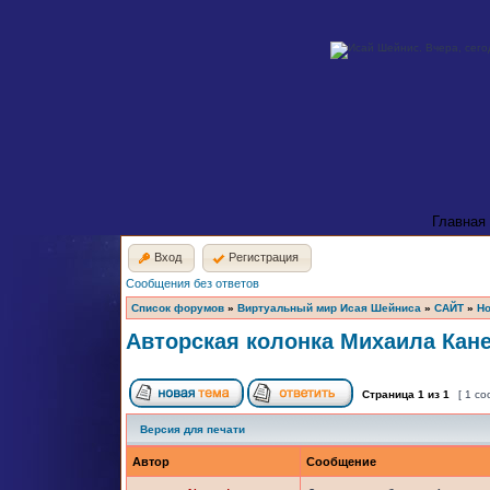
Главная
Вход
Регистрация
Сообщения без ответов
Список форумов
»
Виртуальный мир Исая Шейниса
»
САЙТ
»
Но
Авторская колонка Михаила Кан
Страница
1
из
1
[ 1 с
Версия для печати
Автор
Сообщение