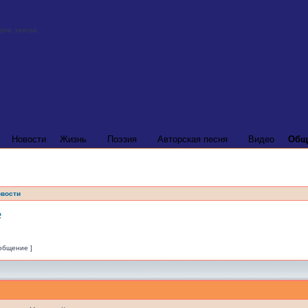
Новости
Жизнь
Поэзия
Авторская песня
Видео
Общ
вости
е
ообщение ]