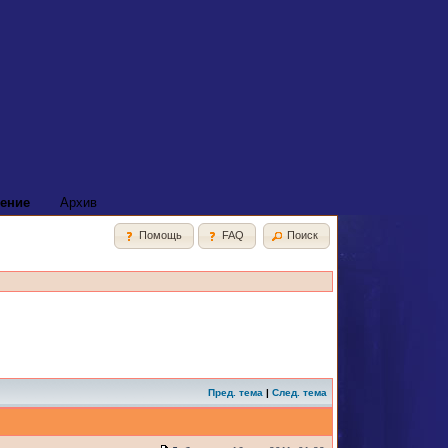
ение
Архив
Помощь
FAQ
Поиск
Пред. тема
|
След. тема