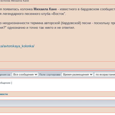
 колонка Михаила Кане
ня появилась колонка
Михаила Кане
- известного в бардовском сообщес
я легендарного песенного клуба «Восток".
о неоднозначности термина авторской (бардовской) песни - поскольку п
ня?" однозначно и точно так никто и не ответил.
ka/avtorskaya_kolonka/
ения за:
Поле сортировки
ообщение ]
вости