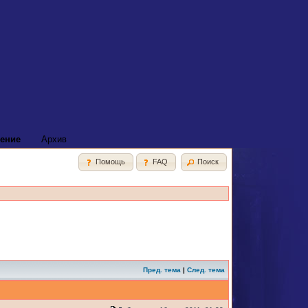
ение
Архив
Помощь
FAQ
Поиск
Пред. тема
|
След. тема