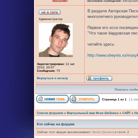
Alexander
Заголовок сообщения:
Авторская
В разделе Авторская Пес
многолетнего руководител
Администратор
Первое его эссе посвящен
"Что такое бардовская пес
читайте здесь:
http://www.sheynis.ru/musy
Зарегистрирован:
12 авг
2010, 20:07
Сообщения:
75
Вернуться к началу
Показать сообщ
Страница
1
из
1
[ 1 с
Список форумов
»
Виртуальный мир Исая Шейниса
»
САЙТ
»
Но
Кто сейчас на форуме
Сейчас этот форум просматривают:
Baidu [Spider]
и гости: 2