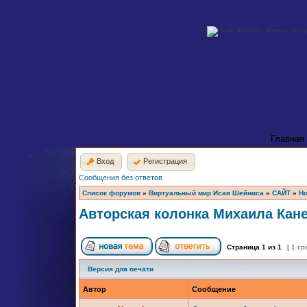
Главная
Вход
Регистрация
Сообщения без ответов
Список форумов
»
Виртуальный мир Исая Шейниса
»
САЙТ
»
Но
Авторская колонка Михаила Кан
Страница
1
из
1
[ 1 с
Версия для печати
Автор
Сообщение