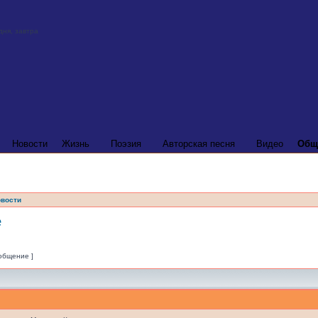
Новости
Жизнь
Поэзия
Авторская песня
Видео
Общ
вости
е
ообщение ]