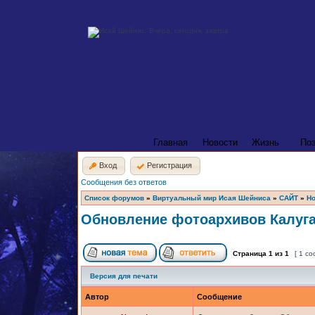
Главная
Новости
Жизнь
По
Вход
Регистрация
Сообщения без ответов
Список форумов
»
Виртуальный мир Исая Шейниса
»
САЙТ
»
Но
Обновление фотоархивов Калуга
Страница
1
из
1
[ 1 с
Версия для печати
Автор
Сообщение