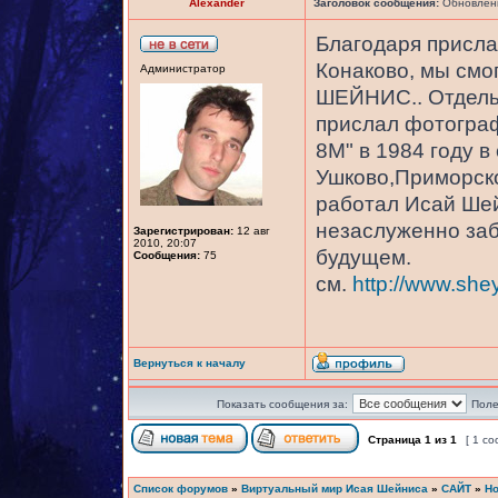
Alexander
Заголовок сообщения:
Обновлени
Благодаря присл
Конаково, мы см
Администратор
ШЕЙНИС.. Отдель
прислал фотогра
8М" в 1984 году 
Ушково,Приморско
работал Исай Шей
незаслуженно заб
Зарегистрирован:
12 авг
2010, 20:07
будущем.
Сообщения:
75
см.
http://www.shey
Вернуться к началу
Показать сообщения за:
Поле
Страница
1
из
1
[ 1 с
Список форумов
»
Виртуальный мир Исая Шейниса
»
САЙТ
»
Но