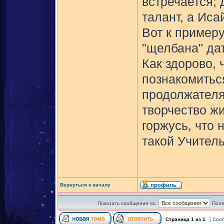
встречается; 
талант, а Иса
Вот к примеру
"щелбана" дат
Как здорово, 
познакомиться
продолжателям
творчество жи
горжусь, что
такой Учитель
Вернуться к началу
Показать сообщения за:
Поле
Страница
1
из
1
[ Соо