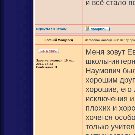
и всё стало п
Вернуться к началу
Евгений Молдавец
Заголовок сообщения:
Re: Добро
Меня зовут Е
школы-интерн
Зарегистрирован:
19 мар
2011, 14:33
Сообщения:
3
Наумович был
хорошим друг
хорошие, его
исключения и
плохих и хор
хочется особо
только учител