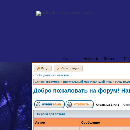
Главная
Новости
Жизнь
По
Вход
Регистрация
Сообщения без ответов
Список форумов
»
Виртуальный мир Исая Шейниса
»
НАШ ИСА
Добро пожаловать на форум! Нап
Страница
1
из
1
[ Соо
Версия для печати
Автор
Сообщение