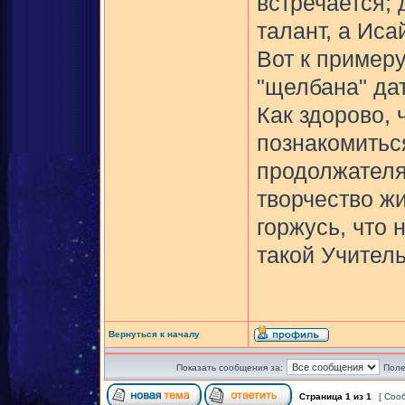
встречается; 
талант, а Иса
Вот к примеру
"щелбана" дат
Как здорово, 
познакомиться
продолжателям
творчество жи
горжусь, что
такой Учитель
Вернуться к началу
Показать сообщения за:
Поле
Страница
1
из
1
[ Соо