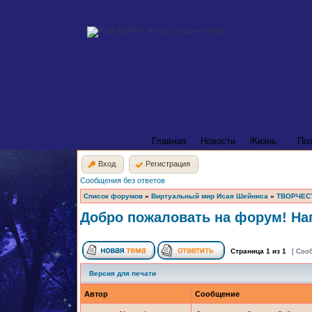
Главная
Новости
Жизнь
По
Вход
Регистрация
Сообщения без ответов
Список форумов
»
Виртуальный мир Исая Шейниса
»
ТВОРЧЕС
Добро пожаловать на форум! Нап
Страница
1
из
1
[ Соо
Версия для печати
Автор
Сообщение