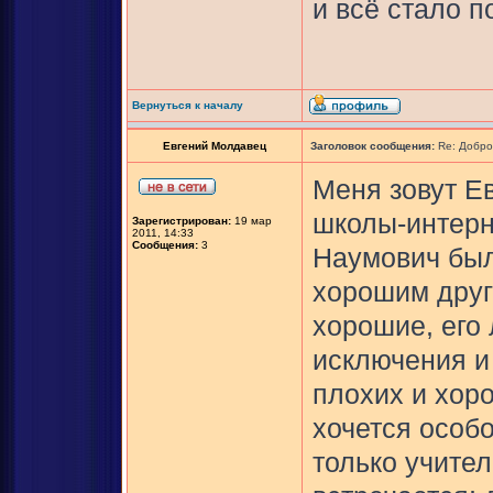
и всё стало п
Вернуться к началу
Евгений Молдавец
Заголовок сообщения:
Re: Добро
Меня зовут Е
школы-интерн
Зарегистрирован:
19 мар
2011, 14:33
Сообщения:
3
Наумович был
хорошим друг
хорошие, его
исключения и
плохих и хор
хочется особо
только учител