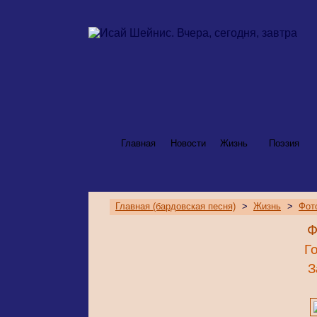
Главная
Новости
Жизнь
Поэзия
Главная (бардовская песня)
>
Жизнь
>
Фот
Ф
Г
З