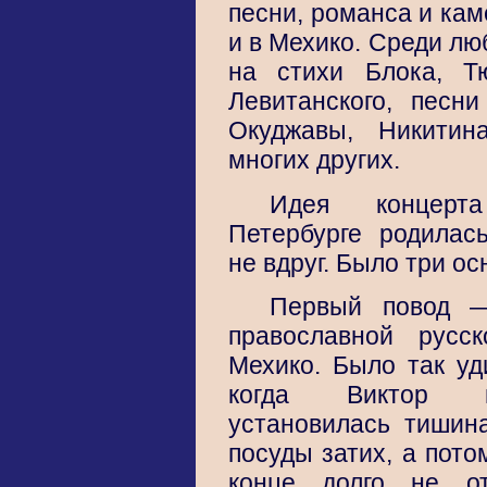
песни, романса и кам
и в Мехико. Среди л
на стихи Блока, Тю
Левитанского, песни
Окуджавы, Никитин
многих других.
Идея концер
Петербурге родилас
не вдруг. Было три о
Первый повод —
православной русс
Мехико. Было так уд
когда Виктор н
установилась тишин
посуды затих, а пото
конце долго не от