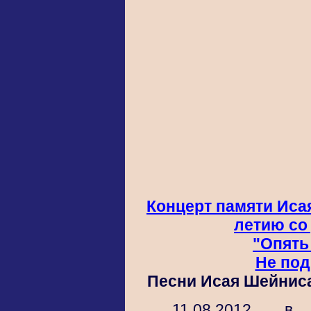
Концерт памяти Иса
летию со
"Опять
Не по
Песни Исая Шейниса
11.08.2012 в 