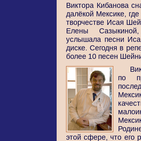
Виктора Кибанова сна
далёкой Мексике, где
творчестве Исая Шей
Елены Сазыкиной,
услышала песни Иса
диске. Сегодня в реп
более 10 песен Шейн
Ви
по пр
послед
Мекси
качес
малои
Мекси
Родин
этой сфере, что его 