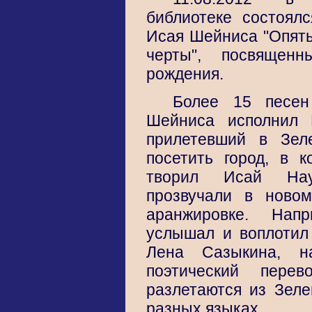
библиотеке состоял
Исая Шейниса "Опять
черты", посвящен
рождения.
Более 15 песе
Шейниса исполнил 
прилетевший в Зел
посетить город, в 
творил Исай Нау
прозвучали в ново
аранжировке. Напр
услышал и воплотил 
Лена Сазыкина, н
поэтический пере
разлетаются из Зеле
разных языках.