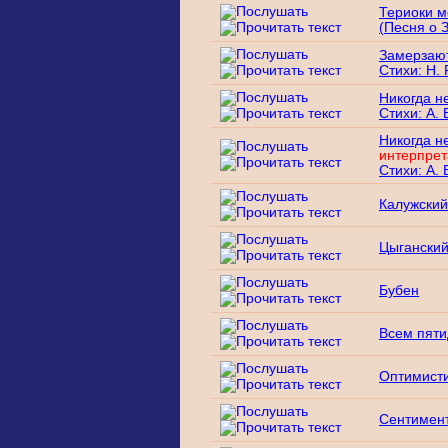
Териоки м
(Песня о 
Замерзают
Стихи: Н.
Никогда н
Стихи: А. 
Никогда н
интерпрет
Стихи: А. 
Калужский
Цыганский
Бубен
Всем пяти
Оптимисти
Сентимент