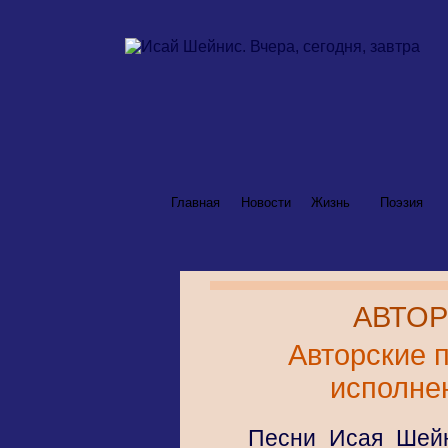
Главная
Новости
Жизнь
Поэзия
АВТОР
Авторские 
исполне
Песни Исая Шейн