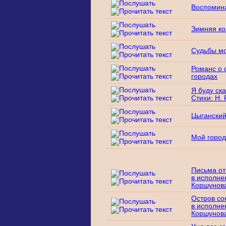
Воспомин
Зимняя к
Судьбы мо
Романс о 
городах
Я буду ска
Стихи: Н.
Цыгански
Мой город
Письма от
в исполне
Коршунова
Остров со
в исполне
Коршунова