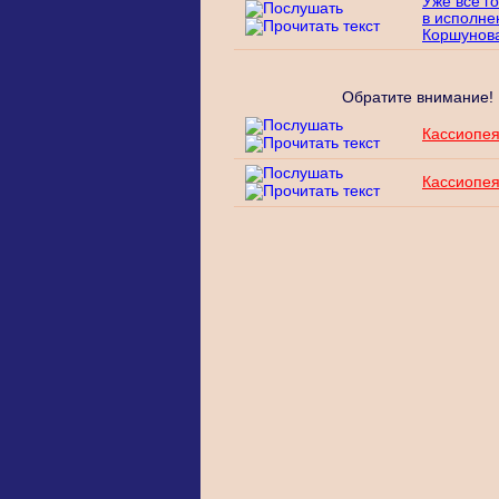
Уже все го
в исполне
Коршунова
Обратите внимание! 
Кассиопея
Кассиопея