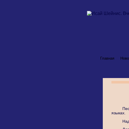
Главная
Ново
Пес
языках.
Над