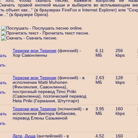
я того, чтобы скачать песню, нажмите напротив ее наз
правой кнопкой мыши и выберите во всплывающем ме
ь объект как..." (в браузерах FireFox и Internet Explorer) или "Со
к..." (в браузере Opera).
- Послушать песню online.
- Прочитать текст песни.
- Скачать песню.
Териоки мои Териоки
(финский) -
6,11
256
Хор Савонлинны
МБ
kbps
Териоки мои Териоки
(финский) - в
2,63
128
исполнении Matti Muhonen
МБ
kbps
(Финлянлия, Савонлинна),
построчный перевод Timo Priiki
(Савонлинна), поэтический перевод
Heta Priiki (Германия, Штуттгарт)
Териоки мои Териоки
(испанский) - в
3,95
160
исполнении Виктора Кибанова,
МБ
kbps
перевод Елены Сазыкиной
Лети, Душа
(английский) - в
4,52
160