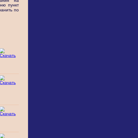
вания на
ню пункт
хранить по