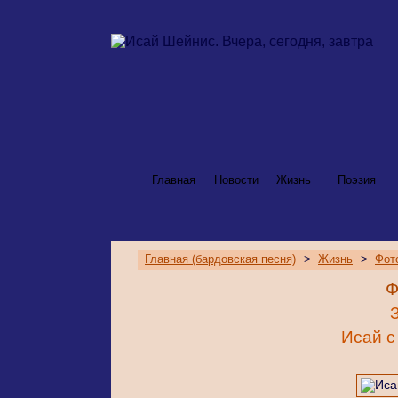
Главная
Новости
Жизнь
Поэзия
Главная (бардовская песня)
>
Жизнь
>
Фот
Ф
Исай с