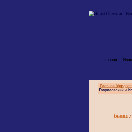
Главная
Ново
Главная (бардовс
Гавриловский и И
бывши