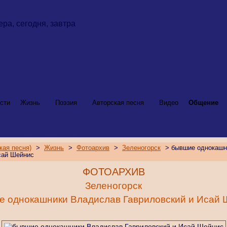
сти
Жизнь
Поэзия
Авторская песня
Видео
Общение
кая песня)
>
Жизнь
>
Фотоархив
>
Зеленогорск
> бывшие однокашн
сай Шейнис
ФОТОАРХИВ
Зеленогорск
е однокашники Владислав Гавриловский и Исай 