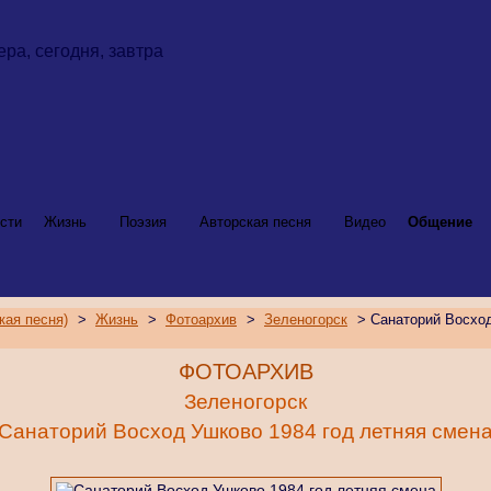
сти
Жизнь
Поэзия
Авторская песня
Видео
Общение
кая песня)
>
Жизнь
>
Фотоархив
>
Зеленогорск
> Санаторий Восход
ФОТОАРХИВ
Зеленогорск
Санаторий Восход Ушково 1984 год летняя смен