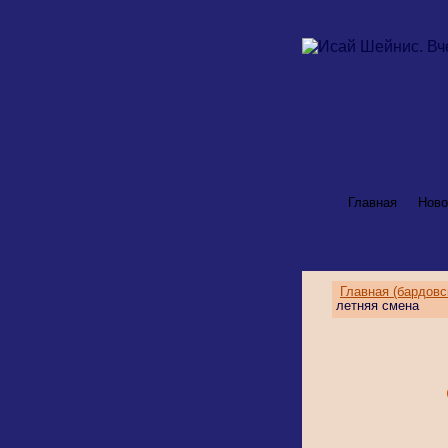
Главная
Ново
Главная (бардовс
летняя смена