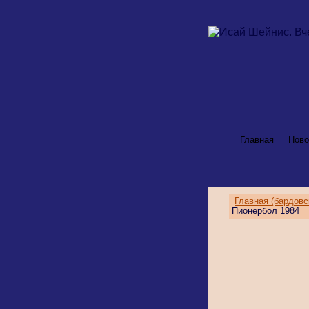
Главная
Ново
Главная (бардовс
Пионербол 1984