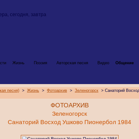
сти
Жизнь
Поэзия
Авторская песня
Видео
Общение
кая песня)
>
Жизнь
>
Фотоархив
>
Зеленогорск
> Санаторий Восхо
ФОТОАРХИВ
Зеленогорск
Санаторий Восход Ушково Пионербол 1984