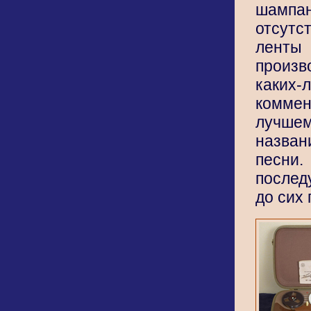
шампа
отсутс
лен
произ
каких-
комм
лучшем
назва
песни
послед
до сих 