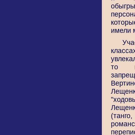
обыгры
персо
котор
имели 
Уч
кла
увлека
то в
запре
Верти
Лещен
"ходо
Лещен
(танг
рома
переп