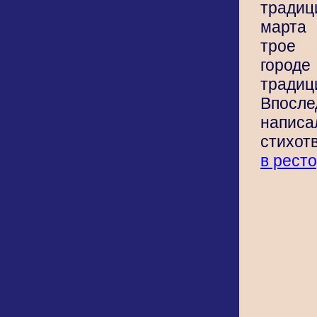
тради
марта 
трое 
город
традиц
Впосл
написа
стихот
в рест