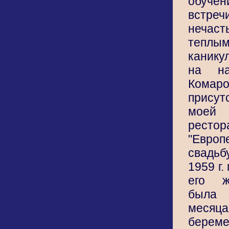
обуче
вст
неча
тепл
канику
на н
Комаро
прису
моей
ресто
"Европ
свадь
1959 г.
его ж
была 
месяца
береме