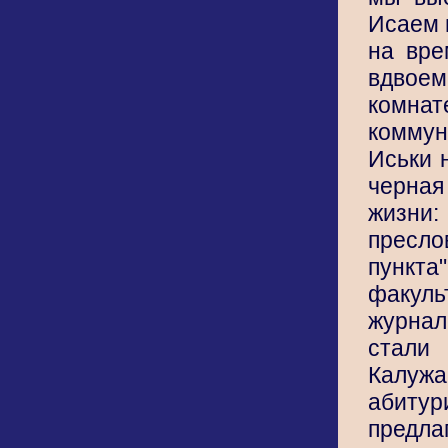
Исаем 
на вр
вдвоем
комн
комму
Иськи 
черна
жиз
пресло
пункт
факуль
журна
стали 
Калужа
абитур
пред