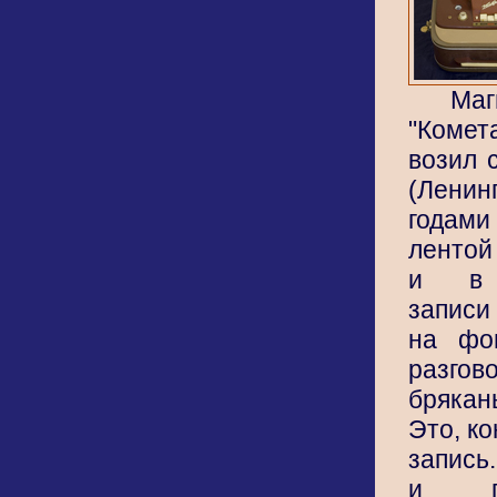
Маг
"Коме
возил 
(Ленин
годам
лентой
и в З
записи
на фо
разг
бряка
Это, к
запись
и п