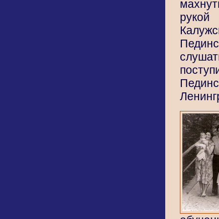
махнут
рукой
Калужс
Педин
слуша
пос
Педи
Ленинг