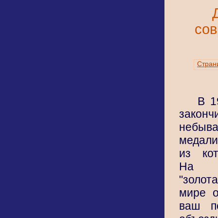
сов
Стран
В 1
закон
небыв
медали
из ко
На с
"золо
мире о
ваш п