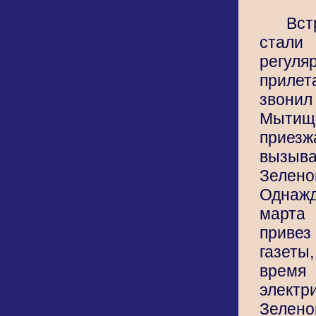
Вст
стали
регу
приле
звон
Мыт
приезж
вызыв
Зелено
Одна
марта
привез
газеты
врем
элек
Зелен