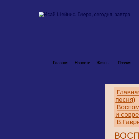
Главная
Новости
Жизнь
Поэзия
Главна
песня)
Воспо
и совр
В.Гавр
ВОС