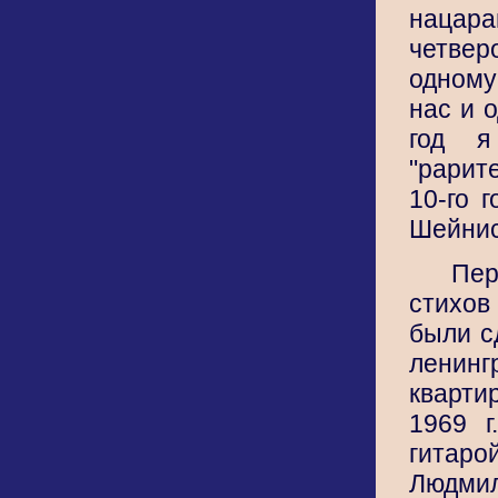
нац
четве
одному
нас и 
год я
"рарит
10-го 
Шейнис
Пе
стихо
были с
ленинг
кварт
1969 г
гита
Людми