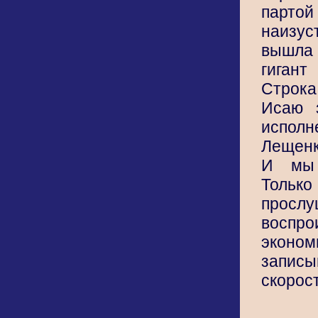
парто
наизус
вышла
гигант
Строк
Исаю 
испол
Лещенк
И мы 
Тольк
прослу
воспро
экон
запи
скорост