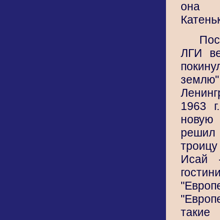
она р
Катеньк
По
ЛГИ ве
покин
землю
Ленин
1963 г
новую
решил
троиц
Исай 
гостин
"Евро
"Евро
таки