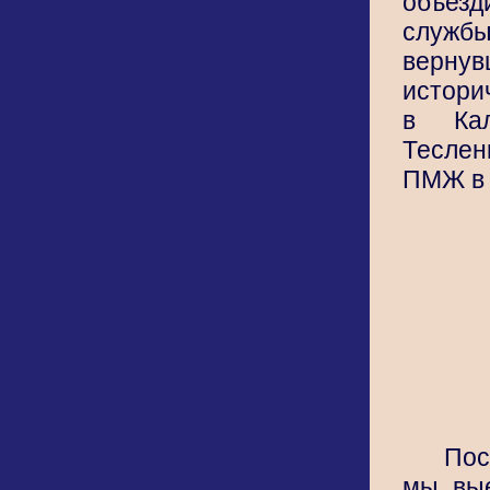
объезд
служб
верну
истори
в Кал
Теслен
ПМЖ в 
По
мы вы