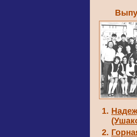
Выпу
Надеж
(Ушак
Горна