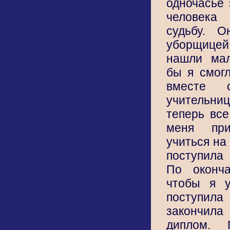
одночасье 
человек
судьбу. О
уборщиц
нашли мал
бы я смогл
вместе 
учительни
теперь все
меня пр
учиться на
поступила
По оконча
чтобы я у
поступи
закончил
диплом.