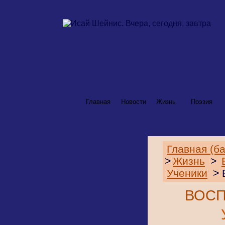
Главная
Новости
Жизнь
Поэзия
Главная (б
>
Жизнь
>
Ученики
> 
ВОС