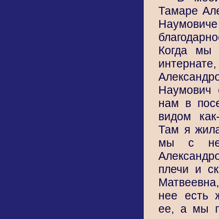
Тамаре Ал
Наумовиче
благодарно
Когда мы 
интерн
Алексан
Наумович 
нам в пос
видом как-
Там я жил
мы с ней
Александр
плечи и ск
Матвеевна,
нее есть 
ее, а мы 