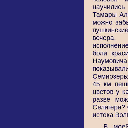
научились
Тамары Ал
можно заб
пушкинск
вечера,
исполнение
боли крас
Наумовича.
показыв
Семиозерья
45 км пеш
цветов у к
разве мож
Селигера? 
истока Волг
В мое