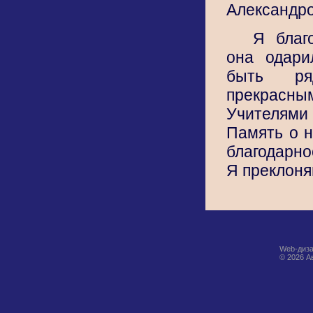
Александро
Я благ
она одари
быть р
прекра
Учителям
Память о н
благодарно
Я преклоня
Web-диза
© 2026 А