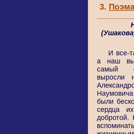
Поэма
(Ушакова
И все-т
а наш вы
самый с
выросли 
Алексан
Наумовича.
были беско
сердца и
добротой. 
вспоми
жизненн