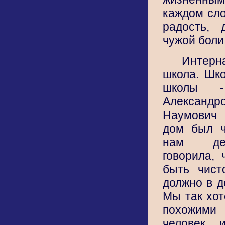
каждом сло
радость,
чужой боли
Интерн
школа. Шко
школы 
Алексан
Наумович 
дом был ч
нам дев
говорила,
быть чист
должно в д
Мы так хот
похожим
человек 