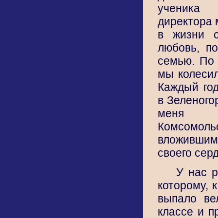
ученик
директора 
в жизни с
любовь, п
семью. По
мы колесил
Каждый год
в Зеленого
меня
Комсомол
вложивши
своего серд
У нас р
которому, 
выпало ве
классе и п