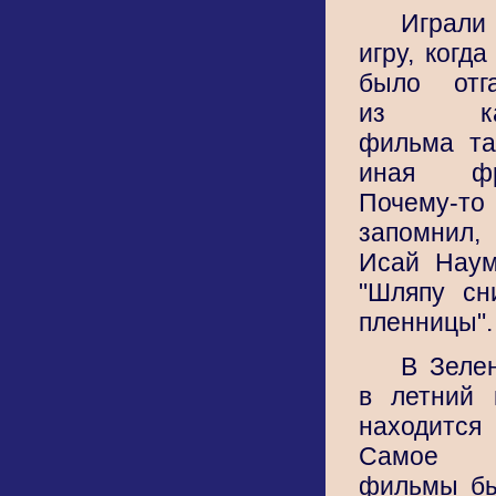
Игра
игру, когда
было отга
из как
фильма та
иная фр
Почему-то
запомнил,
Исай Наум
"Шляпу сн
пленницы".
В Зеле
в летний 
находитс
Самое и
фильмы бы