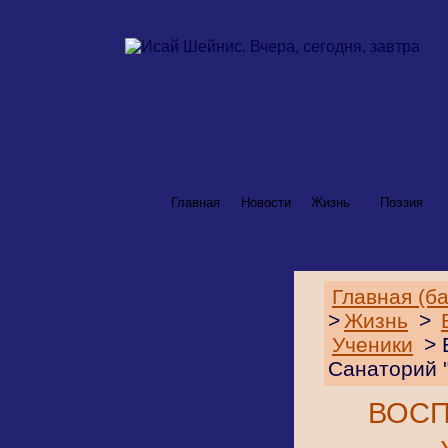
Главная
Новости
Жизнь
Поэзия
Главная (б
>
Жизнь
>
Ученики
> 
Санаторий 
ВОС