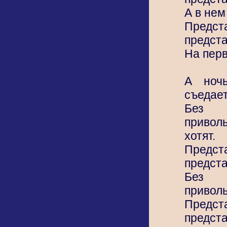
А в нем
Предс
предста
На перв
А ночь
съедае
Без 
привол
хотят.
Предс
предста
Без 
приволь
Предс
предста