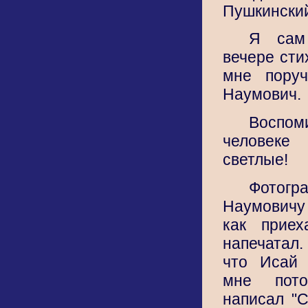
Пушкинский
Я сам
вечере сти
мне поруч
Наумович.
Воспо
человеке
светлые!
Фотогр
Наумовичу
как прие
напечатал
что Исай 
мне пото
написал "