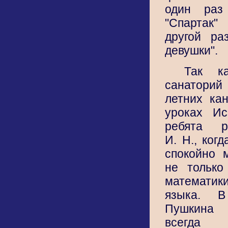
один раз
"Спартак"
другой ра
девушки".
Так к
санаторий
летних ка
уроках Ис
ребята р
И. Н., ког
спокойно 
не только
математики
языка. 
Пушкина
всегда 