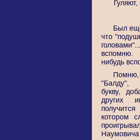
Гуляют, 
Был ещё
что "подуш
головами
вспомню. 
нибудь всп
Помню
"Балду",
букву, до
других и
получится
котором с
проигрыва
Наумовича 