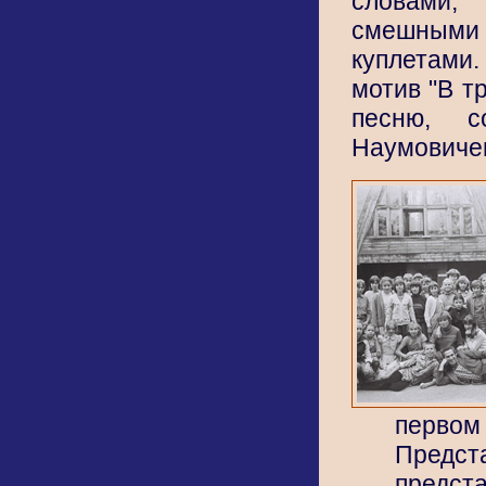
словами
смешны
куплетам
мотив "В т
песню, с
Наумовиче
первом 
Предс
предста