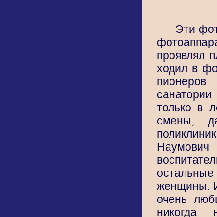
Эти фот
фотоаппар
проявлял пл
ходил в фо
пионеров
санатории
только в л
смены, д
поликлини
Наумович 
воспита
остальны
женщины. 
очень люб
никогда