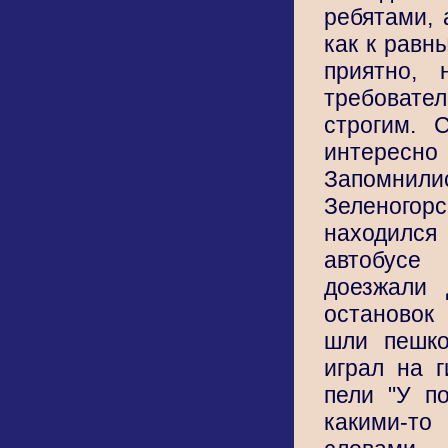
ребятами, 
как к равн
приятно,
требоват
строгим. 
интере
Запомни
Зеленогор
находилс
автобусе
доезжали 
остановок
шли пешко
играл на 
пели "У п
какими-т