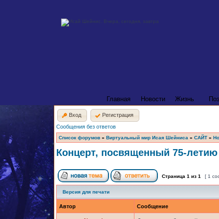
Главная
Новости
Жизнь
По
Вход
Регистрация
Сообщения без ответов
Список форумов
»
Виртуальный мир Исая Шейниса
»
САЙТ
»
Но
Концерт, посвященный 75-летию
Страница
1
из
1
[ 1 с
Версия для печати
Автор
Сообщение