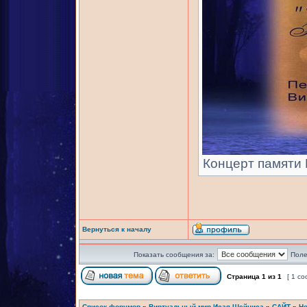
Концерт памяти И
Вернуться к началу
Показать сообщения за:
Поле
Страница
1
из
1
[ 1 с
Список форумов
»
Виртуальный мир Исая Шейниса
»
САЙТ
»
Но