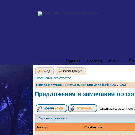
Главная
Новости
Жизнь
По
Вход
Регистрация
Сообщения без ответов
Список форумов
»
Виртуальный мир Исая Шейниса
»
САЙТ
Предложения и замечания по со
Страница
1
из
1
[ Соо
Версия для печати
Автор
Сообщение