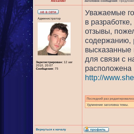
Alexander
Заголовок сообщения:
Предложен
Уважаемые го
Администратор
в разработке
отзывы, поже
содержанию, 
высказанные 
для связи с н
Зарегистрирован:
12 авг
2010, 20:07
расположена в
Сообщения:
75
http://www.she
Последний раз редактировало
Удлинение заголовка темы.
Вернуться к началу