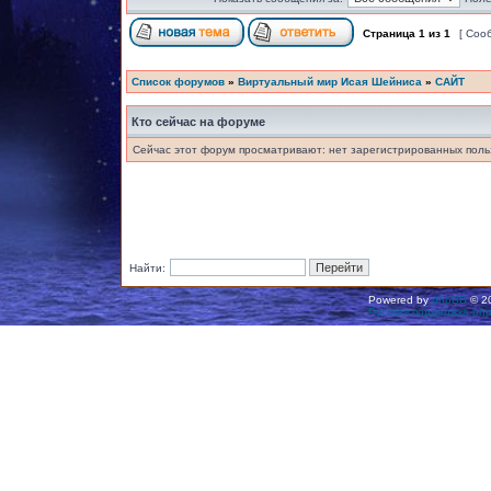
Страница
1
из
1
[ Соо
Список форумов
»
Виртуальный мир Исая Шейниса
»
САЙТ
Кто сейчас на форуме
Сейчас этот форум просматривают: нет зарегистрированных польз
Найти:
Powered by
phpBB
© 20
Русская поддержка ph