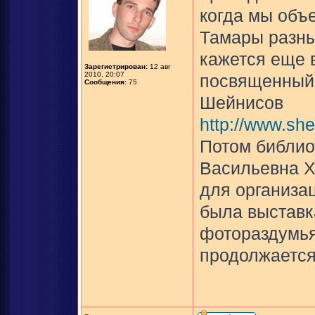
когда мы объ
Тамары разны
кажется еще в
Зарегистрирован:
12 авг
2010, 20:07
посвященный 
Сообщения:
75
Шейнисов
http://www.she
Потом библио
Васильевна Х
для организац
была выставк
фотораздумья
продолжается