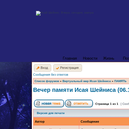
Главная
Новости
Жизнь
По
Вход
Регистрация
Сообщения без ответов
Список форумов
»
Виртуальный мир Исая Шейниса
»
ПАМЯТЬ
Вечер памяти Исая Шейниса (06.1
Страница
1
из
1
[ Соо
Версия для печати
Автор
Сообщение