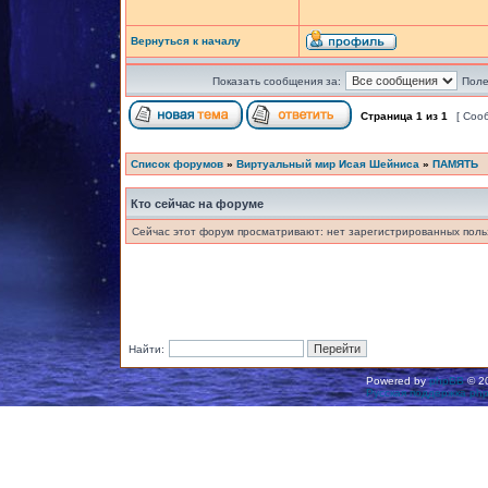
Вернуться к началу
Показать сообщения за:
Поле
Страница
1
из
1
[ Соо
Список форумов
»
Виртуальный мир Исая Шейниса
»
ПАМЯТЬ
Кто сейчас на форуме
Сейчас этот форум просматривают: нет зарегистрированных польз
Найти:
Powered by
phpBB
© 20
Русская поддержка ph