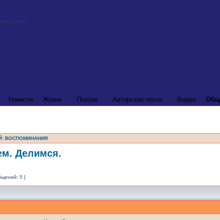
Новости
Жизнь
Поэзия
Авторская песня
Видео
Общ
Й: ВОСПОМИНАНИЯ
ем. Делимся.
бщений: 5 ]