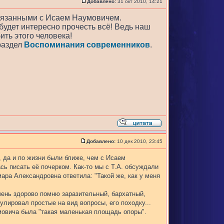
Добавлено:
31 окт 2010, 14:21
связанными с Исаем Наумовичем.
 будет интересно прочесть всё! Ведь наш
ить этого человека!
раздел
Воспоминания современников
.
Добавлено:
10 дек 2010, 23:45
 да и по жизни были ближе, чем с Исаем
сь писать её почерком. Как-то мы с Т.А. обсуждали
амара Александровна ответила: "Такой же, как у меня
очень здорово помню заразительный, бархатный,
лировал простые на вид вопросы, его походку...
умовича была "такая маленькая площадь опоры".