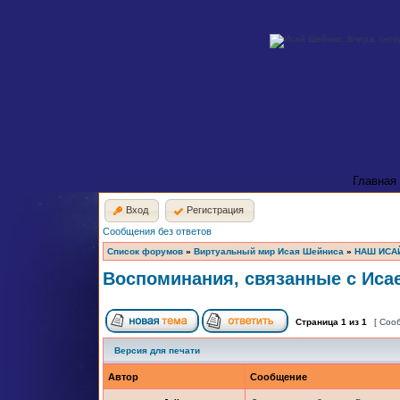
Главная
Вход
Регистрация
Сообщения без ответов
Список форумов
»
Виртуальный мир Исая Шейниса
»
НАШ ИСА
Воспоминания, связанные с Иса
Страница
1
из
1
[ Соо
Версия для печати
Автор
Сообщение