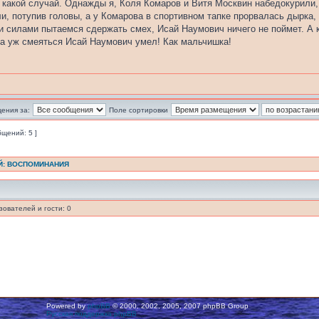
 какой случай. Однажды я, Коля Комаров и Витя Москвин набедокурили, 
ли, потупив головы, а у Комарова в спортивном тапке прорвалась дырка,
и силами пытаемся сдержать смех, Исай Наумович ничего не поймет. А к
, а уж смеяться Исай Наумович умел! Как мальчишка!
ения за:
Поле сортировки
бщений: 5 ]
Й: ВОСПОМИНАНИЯ
ователей и гости: 0
Powered by
phpBB
© 2000, 2002, 2005, 2007 phpBB Group
Русская поддержка phpBB