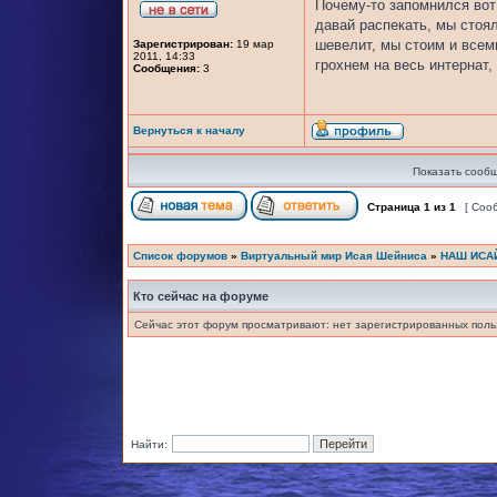
Почему-то запомнился вот
давай распекать, мы стоя
шевелит, мы стоим и всем
Зарегистрирован:
19 мар
2011, 14:33
грохнем на весь интернат
Сообщения:
3
Вернуться к началу
Показать сообщ
Страница
1
из
1
[ Соо
Список форумов
»
Виртуальный мир Исая Шейниса
»
НАШ ИСА
Кто сейчас на форуме
Сейчас этот форум просматривают: нет зарегистрированных польз
Найти: