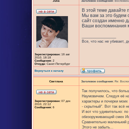
Julia
Заголовок сообщения:
Воспомина
В этой теме давайте
Мы вам за это будем 
сайт создан именно дл
Ваши воспоминания м
_________________
Все, что нас не убивает, 
Зарегистрирован:
16 авг
2010, 18:18
Сообщения:
2
Откуда:
Санкт-Петербург
Вернуться к началу
Светлана
Заголовок сообщения:
Re: Воспо
Так получилось, что боль
Наумовичем. Следуя её на
характеры и почерки моих 
Зарегистрирован:
07 дек
2010, 22:12
- скрытный". Вот так всё н
Сообщения:
6
И вот что удивительно: по
обезоруживающий смех Иса
Сравнительно маленький р
Этого не забыть...