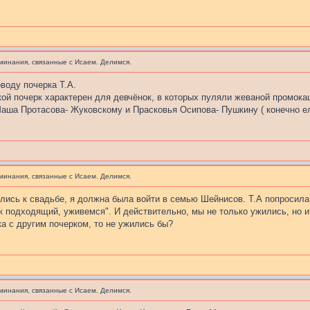
минания, связанные с Исаем. Делимся.
оводу почерка Т.А.
кой почерк характерен для девчёнок, в которых пуляли жеваной промокаш
аша Протасова- Жуковскому и Прасковья Осипова- Пушкину ( конечно ели
минания, связанные с Исаем. Делимся.
ились к свадьбе, я должна была войти в семью Шейнисов. Т.А попросила 
рк подходящий, уживемся". И действительно, мы не только ужились, но 
ка с другим почерком, то не ужились бы?
минания, связанные с Исаем. Делимся.