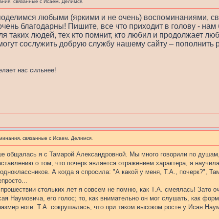
ния, связанные с Исаем. Делимся.
 поделимся любыми (яркими и не очень) воспоминаниями, 
очень благодарны! Пишите, все что приходит в голову - нам
я таких людей, тех кто помнит, кто любил и продолжает люб
огут сослужить добрую службу нашему сайту – пополнить 
делает нас сильнее!
минания, связанные с Исаем. Делимся.
ше общалась я с Тамарой Александровной. Мы много говорили по душам,
ставлению о том, что почерк является отражением характера, я научила
одноклассников. А когда я спросила: "А какой у меня, Т.А., почерк?", Т
епросто...
 прошествии стольких лет я совсем не помню, как Т.А. смеялась! Зато 
я Наумовича, его голос; то, как внимательно он мог слушать, как форму
азмер ноги. Т.А. сокрушалась, что при таком высоком росте у Исая На