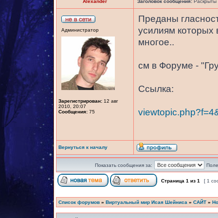
Alexander
Заголовок сообщения:
Раскрыты 
Преданы гласност
усилиям которых 
Администратор
многое..
см в Форуме - "Г
Ссылка:
Зарегистрирован:
12 авг
2010, 20:07
viewtopic.php?f=4
Сообщения:
75
Вернуться к началу
Показать сообщения за:
Поле
Страница
1
из
1
[ 1 с
Список форумов
»
Виртуальный мир Исая Шейниса
»
САЙТ
»
Но