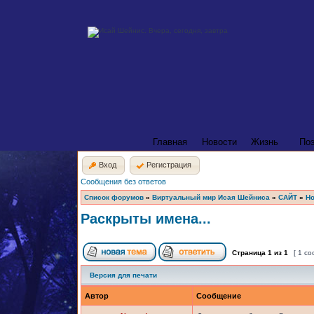
Главная
Новости
Жизнь
По
Вход
Регистрация
Сообщения без ответов
Список форумов
»
Виртуальный мир Исая Шейниса
»
САЙТ
»
Но
Раскрыты имена...
Страница
1
из
1
[ 1 с
Версия для печати
Автор
Сообщение