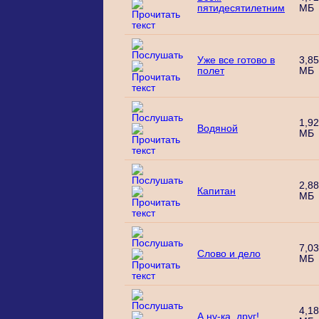
пятидесятилетним
МБ
Уже все готово в
3,85
полет
МБ
1,92
Водяной
МБ
2,88
Капитан
МБ
7,03
Слово и дело
МБ
4,18
А ну-ка, друг!