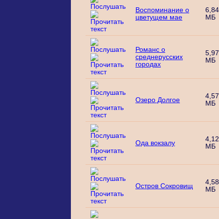
Воспоминание о
6,84
цветущем мае
МБ
Романс о
5,97
среднерусских
МБ
городах
4,57
Озеро Долгое
МБ
4,12
Ода вокзалу
МБ
4,58
Остров Сокровищ
МБ