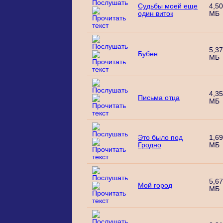
Судьбы моей еще
4,50
один виток
МБ
5,37
Бубен
МБ
4,35
Письма отца
МБ
Это было под
1,69
Гродно
МБ
5,67
Мой город
МБ