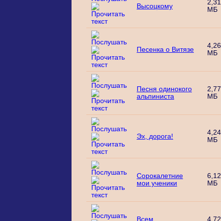
2,31
Высоцкому
МБ
4,26
Песенка о Витязе
МБ
Песня одинокого
2,77
альпиниста
МБ
4,24
Эх, дорога!
МБ
Сорокалетние
6,12
мои ученики
МБ
Всем
4,72