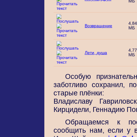
МБ
4,84
Возвращение
МБ
4,77
Лети, душа
МБ
Особую признатель
заботливо сохранил, п
старые плёнки:
Владиславу Гавриловс
Кирцидели, Геннадию По
Обращаемся к пос
сообщить нам, если у в