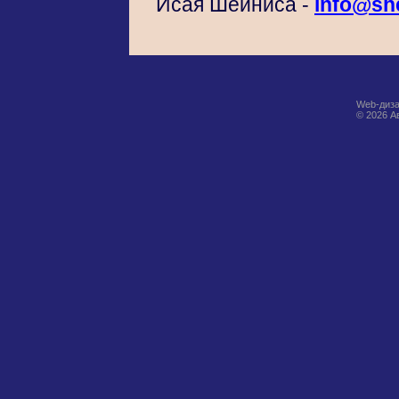
Исая Шейниса -
info@sh
Web-диза
© 2026 А