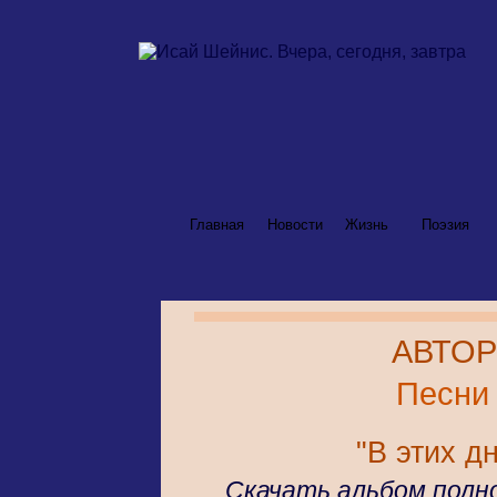
Главная
Новости
Жизнь
Поэзия
АВТОР
Песни 
"В этих д
Скачать альбом полно