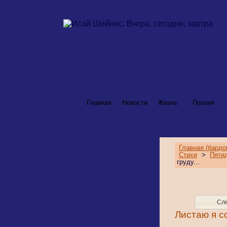
Главная
Новости
Жизнь
Поэзия
Главная (бардо
Стихи
>
Пяти
груду...
Сл
Листаю я со