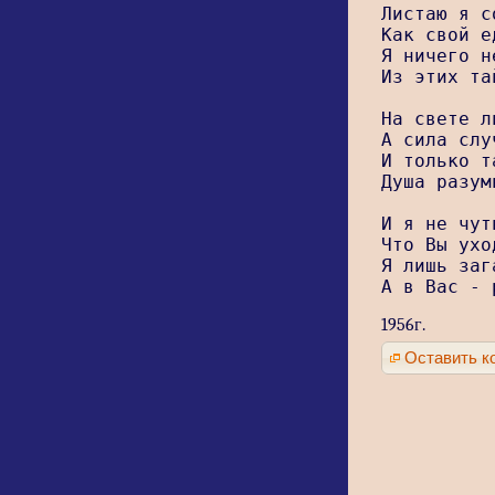
Листаю я с
Как свой е
Я ничего н
Из этих та
На свете л
А сила слу
И только т
Душа разум
И я не чут
Что Вы ухо
Я лишь заг
А в Вас - 
1956г.
Оставить к