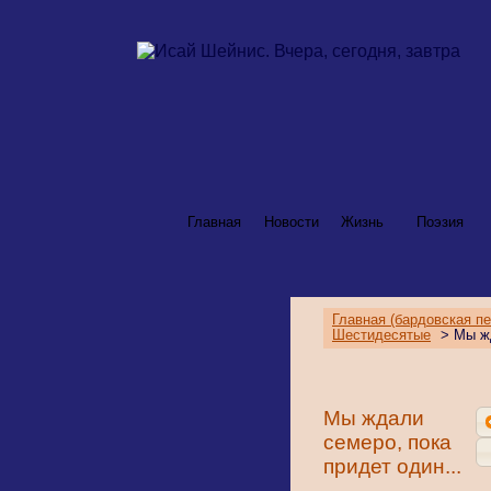
Главная
Новости
Жизнь
Поэзия
Главная (бардовская пе
Шестидесятые
> Мы жд
Мы ждали
семеро, пока
придет один...