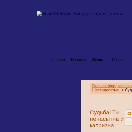
Главная
Новости
Жизнь
Поэзия
Главная (бардовская 
Шестидесятые
> Судь
Судьба! Ты
ненасытна и
капризна...