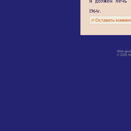
Я должен лечь 
1964г.
Оставить коммен
Web-диза
© 2026 А