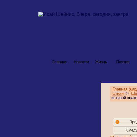
Главная
Новости
Жизнь
Поэзия
Главная (бар
Стихи
>
Ше
истиной знако
Пре
Следу