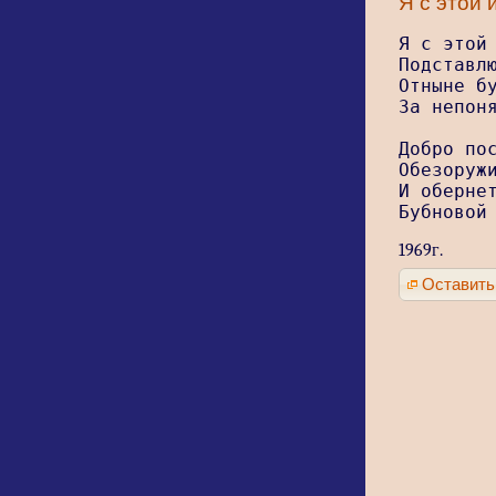
Я с этой 
Я с этой 
Подставлю
Отныне бу
За непоня
Добро пос
Обезоружи
И обернет
Бубновой
1969г.
Оставить