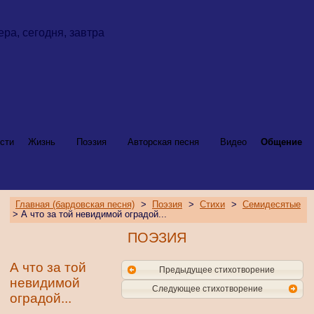
сти
Жизнь
Поэзия
Авторская песня
Видео
Общение
Главная (бардовская песня)
>
Поэзия
>
Стихи
>
Семидесятые
> А что за той невидимой оградой...
ПОЭЗИЯ
А что за той
Предыдущее стихотворение
невидимой
Следующее стихотворение
оградой...