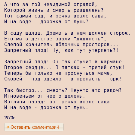
А что за той невидимой оградой,

Которой жизнь и смерть разделены?

Тот самый сад, и речка возле сада,

И на воде - дорожка от луны?

В саду шалаш. Дремать в нем должен сторож,

Его мы в детстве звали "дядяпеть",

Слепой хранитель яблочных просторов...

Запретный плод! Ну, как тут утерпеть?!

Запретный плод! Он так стучит в кармане -

Второе сердце... В пятках - третий стук!

Теперь бы только не проснуться маме,

Скорей - под одеяло - в пропасть - юрк!

Так быстро... смерть? Неужто это рядом?

Мгновеньем от нее отделены.

Взгляни назад: вот речка возле сада

И на воде - дорожка от луны.
1973г.
Оставить комментарий