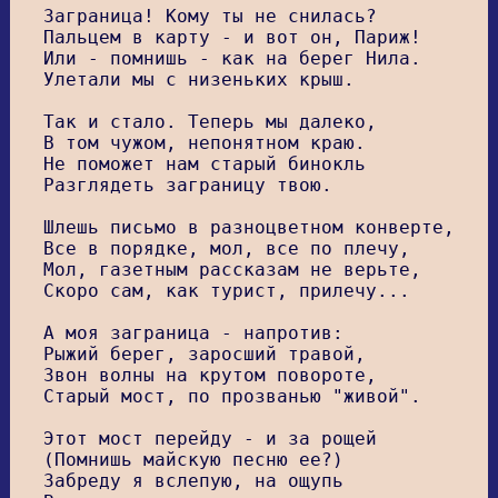
Заграница! Кому ты не снилась?

Пальцем в карту - и вот он, Париж!

Или - помнишь - как на берег Нила.

Улетали мы с низеньких крыш.

Так и стало. Теперь мы далеко,

В том чужом, непонятном краю.

Не поможет нам старый бинокль

Разглядеть заграницу твою.

Шлешь письмо в разноцветном конверте,

Все в порядке, мол, все по плечу,

Мол, газетным рассказам не верьте,

Скоро сам, как турист, прилечу...

А моя заграница - напротив:

Рыжий берег, заросший травой,

Звон волны на крутом повороте,

Старый мост, по прозванью "живой".

Этот мост перейду - и за рощей

(Помнишь майскую песню ее?)

Забреду я вслепую, на ощупь
