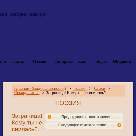
сти
Жизнь
Поэзия
Авторская песня
Видео
Общение
Главная (бардовская песня)
>
Поэзия
>
Стихи
>
Семидесятые
> Заграница! Кому ты не снилась?..
ПОЭЗИЯ
Заграница!
Предыдущее стихотворение
Кому ты не
Следующее стихотворение
снилась?..