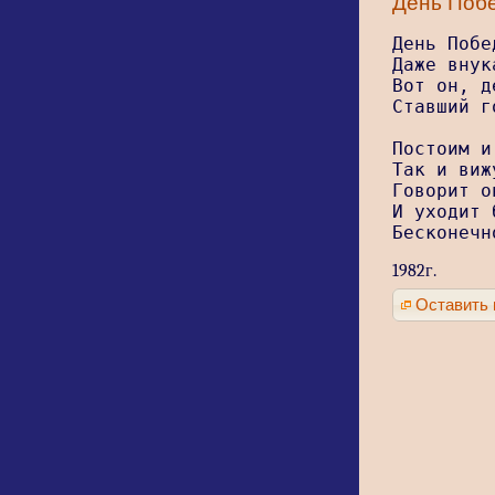
День Побе
День Побе
Даже внук
Вот он, д
Ставший г
Постоим и
Так и виж
Говорит о
И уходит 
Бесконечн
1982г.
Оставить 