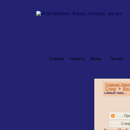
Главная
Новости
Жизнь
Поэзия
Главная (бард
Стихи
>
Вос
самый наш...
Пр
След