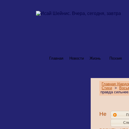
Главная
Новости
Жизнь
Поэзия
Главная (бардо
Стихи
>
Вось
правда сильнее.
Не
П
Сл