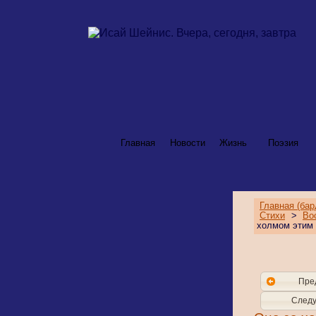
Главная
Новости
Жизнь
Поэзия
Главная (бар
Стихи
>
Во
холмом этим 
Пре
Следу