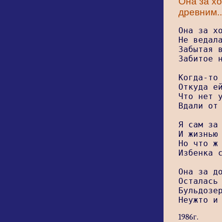
Она за х
древним..
Она за хо
Не ведала
Забытая в
Забитое н
Когда-то 
Откуда ей
Что нет у
Вдали от 
Я сам за 
И жизнью 
Но что ж 
Избенка с
Она за до
Осталась 
Бульдозер
Неужто и
1986г.