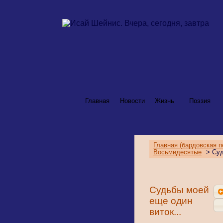
Главная
Новости
Жизнь
Поэзия
Главная (бардовская п
Восьмидесятые
> Суд
Судьбы моей
еще один
виток...