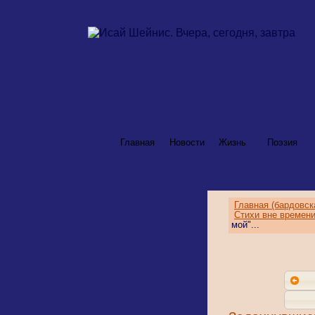
Главная
Новости
Жизнь
Поэзия
Главная (бардовск
Стихи вне времен
мой"...