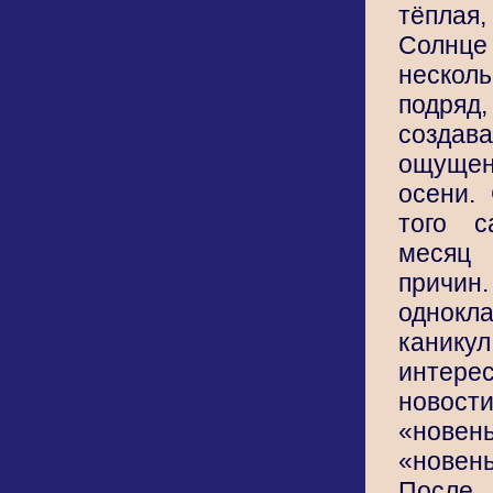
тёплая
Солнц
неско
подр
созда
ощущени
осени.
того 
месяц
прич
однокл
кани
интер
нов
«новен
«новен
Посл