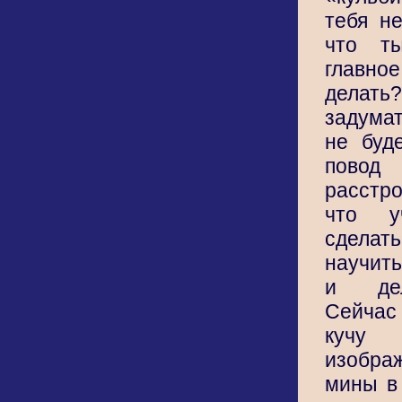
тебя н
что т
главное
делать?
задума
не буд
по
расстро
что у
сдела
научит
и дел
Сейча
кучу
изобра
мины в 