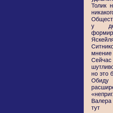
Толик 
никак
Общест
у де
форми
Яскей
Ситнико
мнение
Сейч
шутлив
но это 
Обиду 
расшир
«непри
Валера
тут