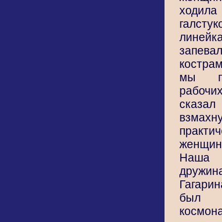
ходила
галстук
лине
запева
костра
мы п
рабоч
сказал
взмах
практ
женщино
Наша
дружи
Гагари
был 
космо