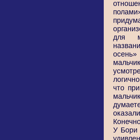
отнош
полами»
приду
органи
для м
назва
осень»
мальч
усмотр
логично
что при
мальч
думаете
оказали
Конечно
У Бори
удивле