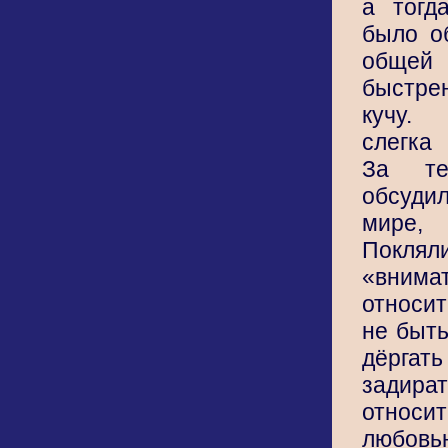
а тогд
было о
общей 
быстрен
кучу.
слегка
За те
обсуди
мире
Поклял
«внима
относит
не быть
дёргат
зади
относит
любов