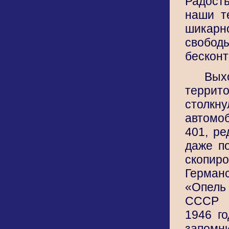
Радост
наши т
шикарн
св
бесконт
В
терри
стол
автомо
401, ре
даже п
ско
Германс
«Опель
СССР 
1946 го
запомни