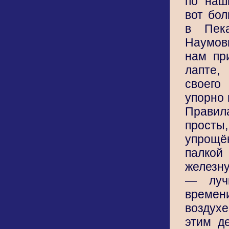
по наш
вот бол
в Пек
Наумов
нам пр
лапте,
своег
упорно 
Прави
просты
упрощё
палк
железну
— луч
време
воздух
этим д