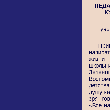
ПЕДА
К
учи
Пр
написа
жизни
школы-и
Зеленог
Восп
детства
душу ка
зря гов
«Все н