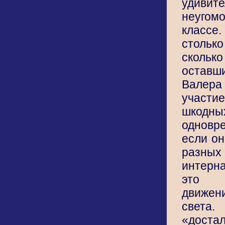
удивит
неугом
классе
столь
скол
остав
Валер
учас
шкод
однов
если он
разн
интерн
это 
движен
света.
«достал