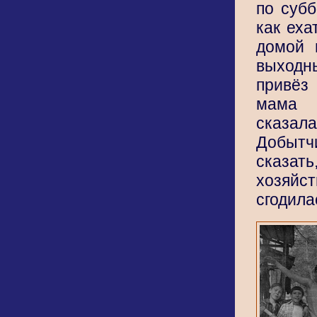
по субб
как еха
домой 
выход
привёз
мама
сказа
Добытч
сказат
хозяй
сгодила