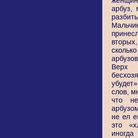
женщи
арбуз,
разбить
Мальч
прине
вторы
сколь
арбузо
Верх
бесхозя
убудет
слов, м
что н
арбузом
не ел е
это «х
иногда