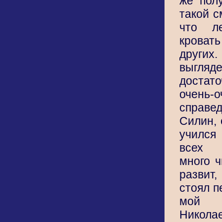
же пол
такой с
что л
крова
други
выгл
достато
очень-о
справ
Силин, 
учился
всех 
много ч
развит,
стоял п
мой 
Никола