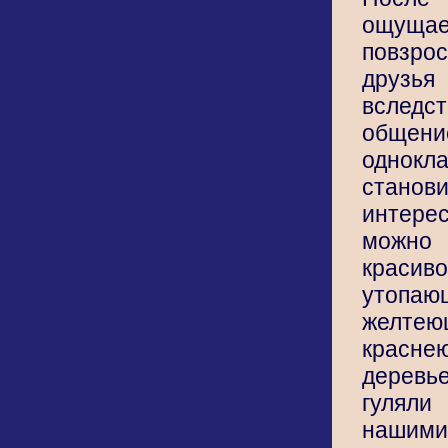
ощущ
повзр
друзь
всле
об
однокл
стан
интер
можно
краси
уто
жел
красн
дерев
гулял
нашим