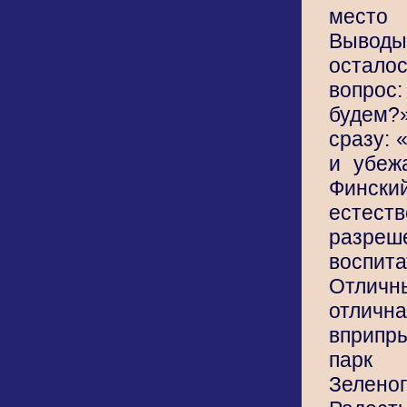
место
Выво
остало
вопрос
будем?
сразу: 
и убеж
Финс
есте
разре
воспита
Отли
отличн
вприпр
парк 
Зелено