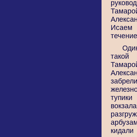
руково
Тамаро
Алекс
Исаем
течение
Оди
такой
Тамаро
Алекса
за
железн
тупики
вокз
разгру
арбуз
кидали 