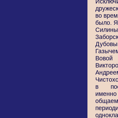
Исключ
дружес
во врем
было. Я
Сили
Забор
Дубов
Газыч
Вовой
Викто
Андрее
Чистох
в пос
именно 
общае
период
однокл