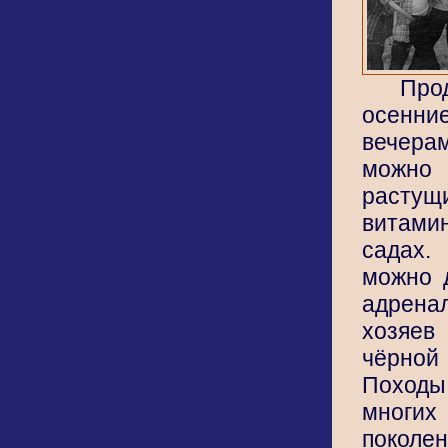
Пр
осенни
вечера
можн
расту
витами
садах.
можно 
адрена
хозяев
чёрно
Поход
многих
поколе