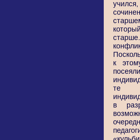
учился
сочин
стар
которы
старше
конфли
Посколь
к этом
посеял
индиви
те 
индиви
в разр
возм
очеред
педагог
«кульби