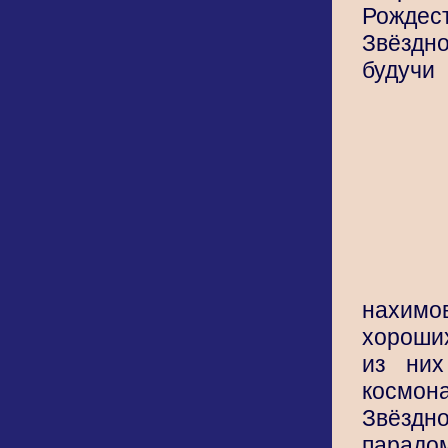
Рожде
Звёзд
будучи
нахим
хороших
из них
косм
Звёздно
парад