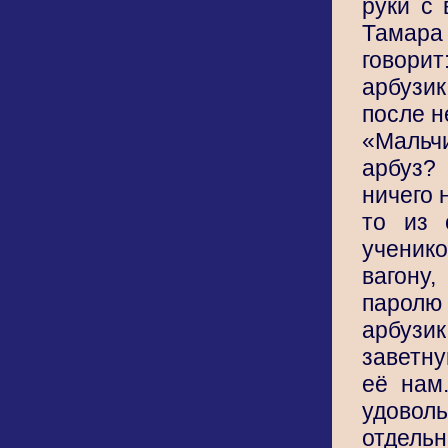
руки с 
Тамара
говор
арбузи
после н
«Маль
арбуз?
ничего 
то из 
учени
вагону
парол
арбузи
заветну
её нам
удовол
отдель