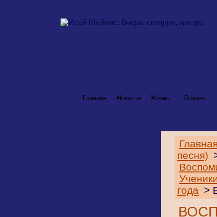
Главная
Новости
Жизнь
Поэзия
Главная
песня)
Воспом
Ученик
года
> 
ВОС