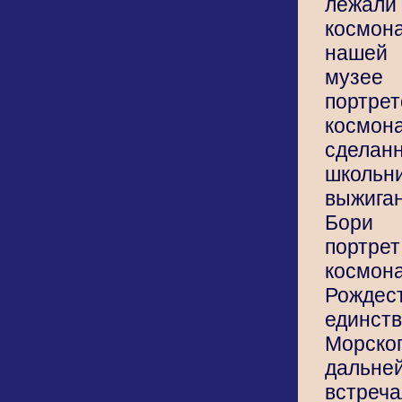
лежал
космон
нашей
музее
порт
космона
сдела
школь
выжиг
Бори
портр
космо
Рождест
единст
Морског
даль
вст