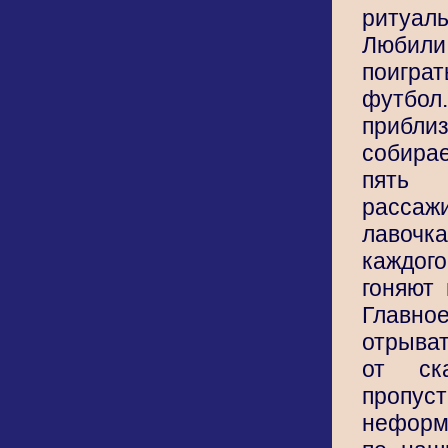
ритуал
Любил
поигр
футбо
прибли
собир
пять
рассаж
лавочка
каждого
гоняют 
Главно
отрыва
от ск
пропуст
неформ