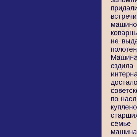
прида
встр
маши
коварн
не выда
полот
Маши
езди
интер
доста
советс
по насл
куплен
старш
семье
машина