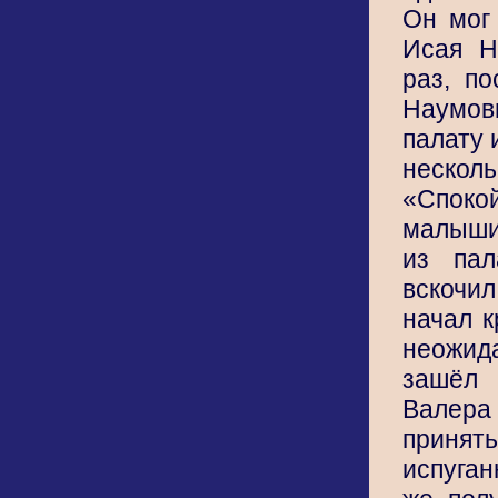
Он мог
Исая Н
раз, по
Наумови
палату 
неско
«Спо
малыши
из пал
вскочи
начал к
неожид
зашёл
Валера
при
испуган