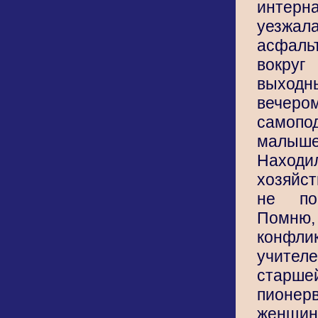
интерн
уезжа
асфаль
вокруг
выхо
вечер
самопод
малыше
Находи
хозяйс
не по
Помню
конфл
учит
старше
пионе
женщи