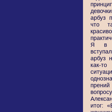
принци
девочки
арбуз п
что т
крас
практич
Я в 
вступал
арбуз 
как-т
сит
одноз
прен
вопр
Алекса
итог: «