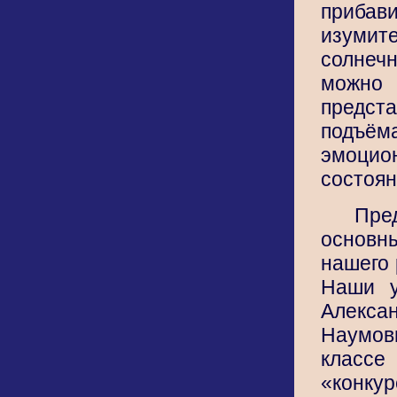
прибав
изумит
солне
мож
предст
подъём
эмоцио
состоян
Пре
основ
нашего 
Наши у
Алекса
Наумов
классе
«конкур