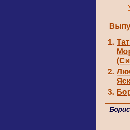
Выпу
Та
Мо
(Си
Лю
Яс
Бо
Борис