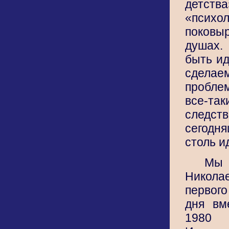
детс
«психо
поковы
душах.
быть ид
сдела
пробл
все-та
сле
сегодн
столь и
Мы
Никола
первог
дня вм
198