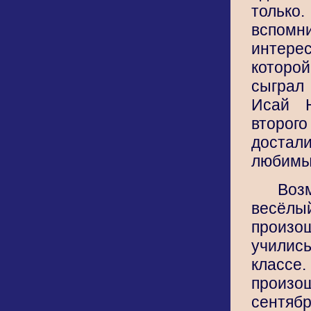
толь
вспо
интере
которо
сыгра
Исай Н
втор
достали
любимы
Во
весё
произо
учили
классе
прои
сентябр