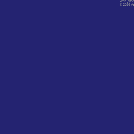
Web-диза
© 2026 А